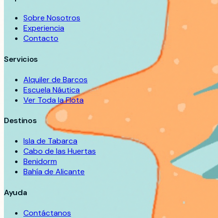
Sobre Nosotros
Experiencia
Contacto
Servicios
Alquiler de Barcos
Escuela Náutica
Ver Toda la Flota
Destinos
Isla de Tabarca
Cabo de las Huertas
Benidorm
Bahía de Alicante
Ayuda
Contáctanos