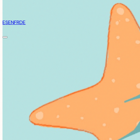
ES
EN
FR
DE