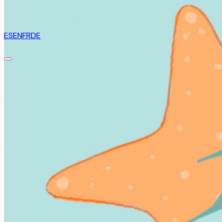
ES
EN
FR
DE
Ihr Tor zum Mittelmeer
RENT BOAT IN ALICANTE
Entdecken Sie die Schönheit der Küste von Alicante mit
unserer modernen Bootsflotte.