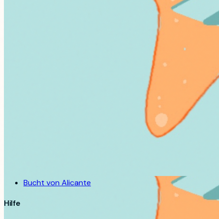
Unternehmen
Über Uns
Erfahrung
Kontakt
Leistungen
Bootsverleih
Segelschule
Alle Boote
Reiseziele
Insel Tabarca
Cabo de las Huertas
Benidorm
Bucht von Alicante
Hilfe