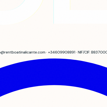
info@rentboatinalicante.com · +34609908891 · NIF/CIF: B8370