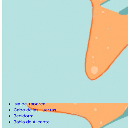
Empresa
Sobre Nosotros
Experiencia
Contacto
Servicios
Alquiler de Barcos
Escuela Náutica
Ver Toda la Flota
Destinos
Isla de Tabarca
Cabo de las Huertas
Benidorm
Bahía de Alicante