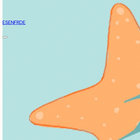
ES
EN
FR
DE
Tu puerta al Mediterráneo
RENT BOAT IN ALICANTE
Descubre la belleza de la costa de Alicante con nuestra fl