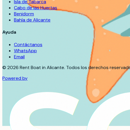
Isla de Tabarca
Cabo de las Huertas
Benidorm
Bahía de Alicante
Ayuda
Contáctanos
WhatsApp
Email
©
2026
Rent Boat in Alicante. Todos los derechos reservad
Powered by