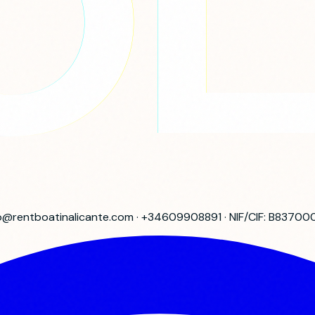
info@rentboatinalicante.com · +34609908891 · NIF/CIF: B8370