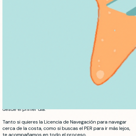
Nuestra escuela náutica se llama SLM
ESCUELA NAUTICA
Para más información puedes
visitar la página de SLM
Escuela Náutica pinchando en este link
Desde Rentboatinalicante queremos ofrecer la formación
que necesitas para navegar de forma segura y autónoma
por la Costa Blanca. Combinamos la teoría con prácticas
reales en el puerto de Alicante, para que salgas preparado
desde el primer día.
Tanto si quieres la Licencia de Navegación para navegar
cerca de la costa, como si buscas el PER para ir más lejos,
te acompañamos en todo el proceso.