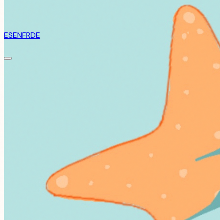
ES
EN
FR
DE