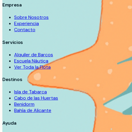
Empresa
Sobre Nosotros
Experiencia
Contacto
Servicios
Alquiler de Barcos
Escuela Náutica
Ver Toda la Flota
Destinos
Isla de Tabarca
Cabo de las Huertas
Benidorm
Bahía de Alicante
Ayuda